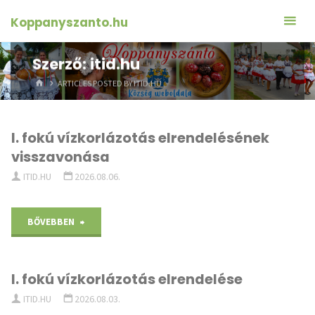
Skip
Koppanyszanto.hu
to
content
Szerző:
itid.hu
HOME
ARTICLES POSTED BY ITID.HU
I. fokú vízkorlázotás elrendelésének
visszavonása
ITID.HU
2026.08.06.
"I.
BŐVEBBEN
fokú
I. fokú vízkorlázotás elrendelése
vízkorlázotás
ITID.HU
2026.08.03.
elrendelésének