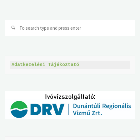
VÁLTÁS.
LEHETŐSÉG."
Se
fo
Adatkezelési Tájékoztató