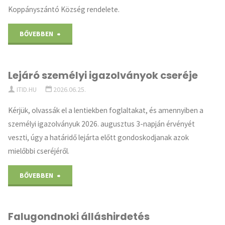
Koppányszántó Község rendelete.
visszavonása"
"I.
BŐVEBBEN
fokú
Lejáró személyi igazolványok cseréje
vízkorlázotás
ITID.HU
2026.06.25.
elrendelése"
Kérjük, olvassák el a lentiekben foglaltakat, és amennyiben a
személyi igazolványuk 2026. augusztus 3-napján érvényét
veszti, úgy a határidő lejárta előtt gondoskodjanak azok
mielőbbi cseréjéről.
"Lejáró
BŐVEBBEN
személyi
Falugondnoki álláshirdetés
igazolványok