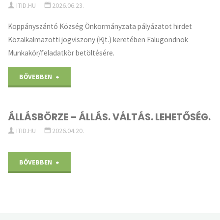
ITID.HU
2026.06.23.
cseréje"
Koppányszántó Község Önkormányzata pályázatot hirdet
Közalkalmazotti jogviszony (Kjt.) keretében Falugondnok
Munkakör/feladatkör betöltésére.
"Falugondnoki
BŐVEBBEN
álláshirdetés"
ÁLLÁSBÖRZE – ÁLLÁS. VÁLTÁS. LEHETŐSÉG.
ITID.HU
2026.04.20.
"ÁLLÁSBÖRZE
BŐVEBBEN
–
ÁLLÁS.