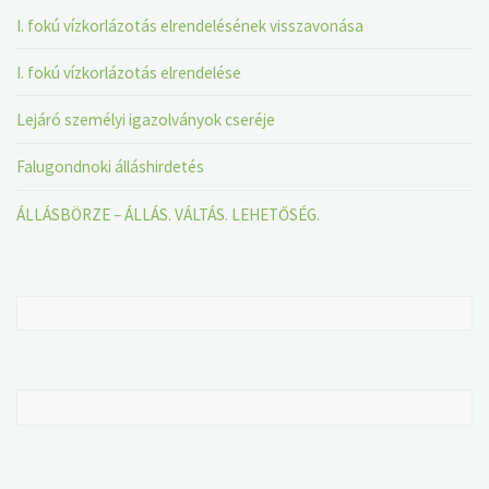
I. fokú vízkorlázotás elrendelésének visszavonása
I. fokú vízkorlázotás elrendelése
Lejáró személyi igazolványok cseréje
Falugondnoki álláshirdetés
ÁLLÁSBÖRZE – ÁLLÁS. VÁLTÁS. LEHETŐSÉG.