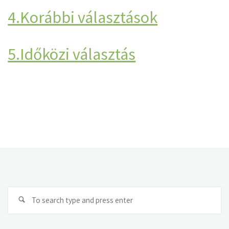
4.Korábbi választások
5.Időközi választás
Se
fo