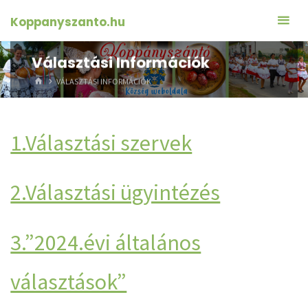
Skip
Koppanyszanto.hu
to
content
Választási Információk
HOME
VÁLASZTÁSI INFORMÁCIÓK
1.Választási szervek
2.Választási ügyintézés
3.”2024.évi általános
választások”