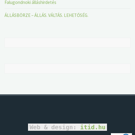
Falugondnoki álláshirdetés
ÁLLÁSBÖRZE – ÁLLÁS. VÁLTÁS. LEHETŐSÉG.
Web & design:
itid.hu