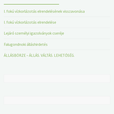
I. fokú vízkorlázotás elrendelésének visszavonása
I. fokú vízkorlázotás elrendelése
Lejáró személyi igazolványok cseréje
Falugondnoki álláshirdetés
ÁLLÁSBÖRZE – ÁLLÁS. VÁLTÁS. LEHETŐSÉG.