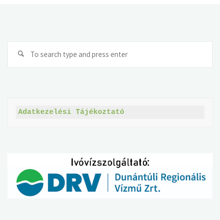
Se
fo
Adatkezelési Tájékoztató